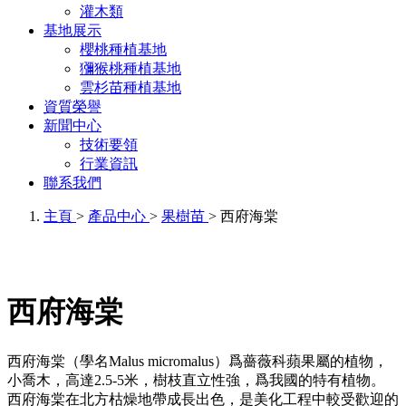
灌木類
基地展示
櫻桃種植基地
獼猴桃種植基地
雲杉苗種植基地
資質榮譽
新聞中心
技術要領
行業資訊
聯系我們
主頁
>
產品中心
>
果樹苗
> 西府海棠
西府海棠
西府海棠（學名Malus micromalus）爲薔薇科蘋果屬的植物，
小喬木，高達2.5-5米，樹枝直立性強，爲我國的特有植物。
西府海棠在北方枯燥地帶成長出色，是美化工程中較受歡迎的