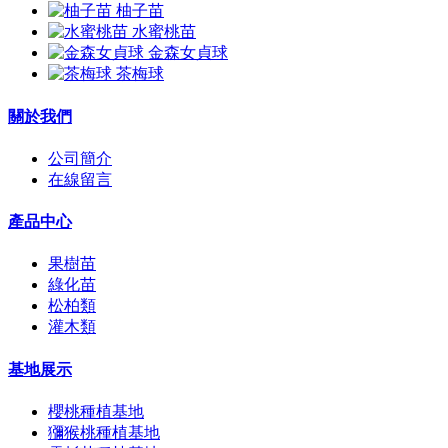
柚子苗
水蜜桃苗
金森女貞球
茶梅球
關於我們
公司簡介
在線留言
產品中心
果樹苗
綠化苗
松柏類
灌木類
基地展示
櫻桃種植基地
獼猴桃種植基地