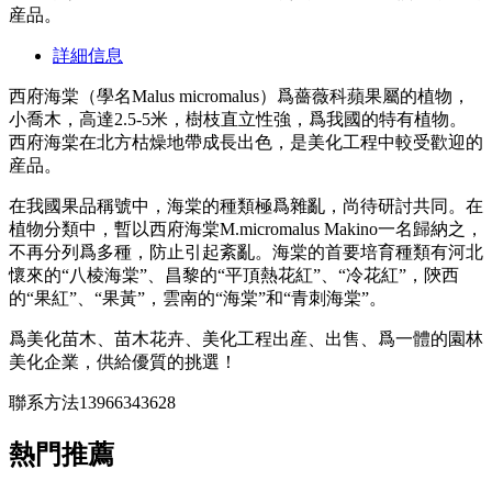
産品。
詳細信息
西府海棠（學名Malus micromalus）爲薔薇科蘋果屬的植物，
小喬木，高達2.5-5米，樹枝直立性強，爲我國的特有植物。
西府海棠在北方枯燥地帶成長出色，是美化工程中較受歡迎的
産品。
在我國果品稱號中，海棠的種類極爲雜亂，尚待研討共同。在
植物分類中，暫以西府海棠M.micromalus Makino一名歸納之，
不再分列爲多種，防止引起紊亂。海棠的首要培育種類有河北
懷來的“八棱海棠”、昌黎的“平頂熱花紅”、“冷花紅”，陝西
的“果紅”、“果黃”，雲南的“海棠”和“青刺海棠”。
爲美化苗木、苗木花卉、美化工程出産、出售、爲一體的園林
美化企業，供給優質的挑選！
聯系方法13966343628
熱門推薦