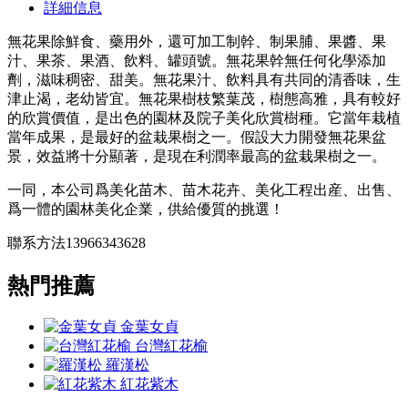
詳細信息
無花果除鮮食、藥用外，還可加工制幹、制果脯、果醬、果
汁、果茶、果酒、飲料、罐頭號。無花果幹無任何化學添加
劑，滋味稠密、甜美。無花果汁、飲料具有共同的清香味，生
津止渴，老幼皆宜。無花果樹枝繁葉茂，樹態高雅，具有較好
的欣賞價值，是出色的園林及院子美化欣賞樹種。它當年栽植
當年成果，是最好的盆栽果樹之一。假設大力開發無花果盆
景，效益將十分顯著，是現在利潤率最高的盆栽果樹之一。
一同，本公司爲美化苗木、苗木花卉、美化工程出産、出售、
爲一體的園林美化企業，供給優質的挑選！
聯系方法13966343628
熱門推薦
金葉女貞
台灣紅花榆
羅漢松
紅花紫木