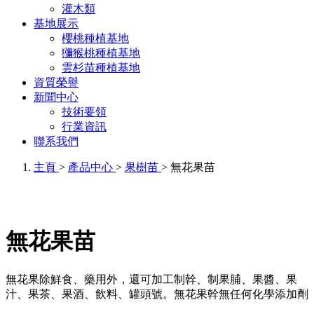
灌木類
基地展示
櫻桃種植基地
獼猴桃種植基地
雲杉苗種植基地
資質榮譽
新聞中心
技術要領
行業資訊
聯系我們
主頁
>
產品中心
>
果樹苗
> 無花果苗
無花果苗
無花果除鮮食、藥用外，還可加工制幹、制果脯、果醬、果
汁、果茶、果酒、飲料、罐頭號。無花果幹無任何化學添加劑