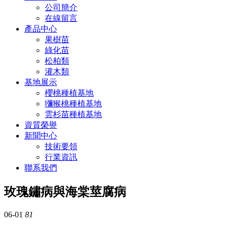
公司簡介
在線留言
產品中心
果樹苗
綠化苗
松柏類
灌木類
基地展示
櫻桃種植基地
獼猴桃種植基地
雲杉苗種植基地
資質榮譽
新聞中心
技術要領
行業資訊
聯系我們
玫瑰鏽病與海棠莖腐病
06-01
81