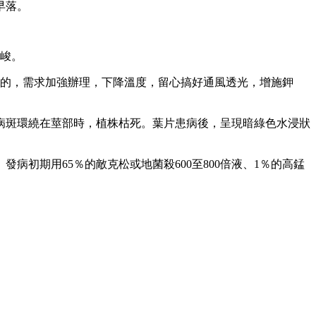
早落。
嚴峻。
。別的，需求加強辦理，下降溫度，留心搞好通風透光，增施鉀
病斑環繞在莖部時，植株枯死。葉片患病後，呈現暗綠色水浸狀
初期用65％的敵克松或地菌殺600至800倍液、1％的高錳