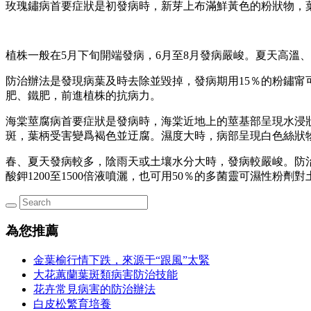
玫瑰鏽病首要症狀是初發病時，新芽上布滿鮮黃色的粉狀物，
植株一般在5月下
旬開端發病，6月至8月發病嚴峻。夏天高溫
防治辦法是發現病葉及時去除並毀掉，發病期用15％的粉鏽甯可
肥、鐵肥，前進植株的抗病力。
海棠莖腐病首要症狀是發病時，海棠近地上的莖基部呈現水浸
斑，葉柄受害變爲褐色並迂腐。濕度大時，病部呈現白色絲狀
春、夏天發病較多，陰雨天或土壤水分大時，發病較嚴峻。防治辦
酸鉀1200至1500倍液噴灑，也可用50％的多菌靈可濕性粉劑
為您推薦
金葉榆行情下跌，來源于“跟風”太緊
大花蕙蘭葉斑類病害防治技能
花卉常見病害的防治辦法
白皮松繁育培養