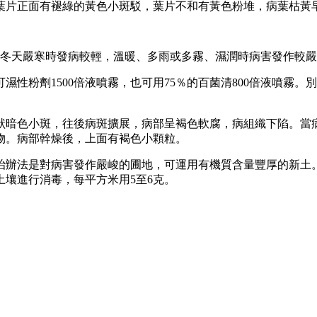
葉片正面有褪綠的黃色小斑駁，葉片不和有黃色粉堆，病葉枯黃
、冬天嚴寒時發病較輕，溫暖、多雨或多霧、濕潤時病害發作較
濕性粉劑1500倍液噴霧，也可用75％的百菌清800倍液噴霧
狀暗色小斑，往後病斑擴展，病部呈褐色軟腐，病組織下陷。當
物。病部幹燥後，上面有褐色小顆粒。
法是對病害發作嚴峻的圃地，可運用有機質含量豐厚的新土。發病
對土壤進行消毒，每平方米用5至6克。