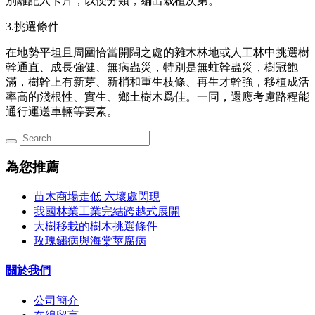
別離記入卡片，以便分類，編出栽植次第。
3.挑選條件
在地勢平坦且周圍恰當開闊之處的雜木林地或人工林中挑選樹
幹通直、成長強健、無病蟲災，特別是無蛀幹蟲災，樹冠飽
滿，樹幹上有新芽、新梢和重生枝條、再生才幹強，移植成活
率高的淺根性、實生、鄉土樹木爲佳。一同，還應考慮路程能
通行運送車輛等要素。
為您推薦
苗木商場走低 六壞處閃現
我國林業工業完結跨越式展開
大樹移栽的樹木挑選條件
玫瑰鏽病與海棠莖腐病
關於我們
公司簡介