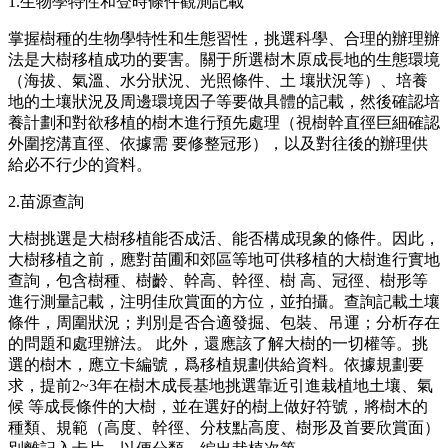
1.生物學特性和登時條件觀測記載
掌握樹種的生物學特性和生態習性，挑選科學、合理的辦理辦
法是大樹移植成功的要害。關于所選樹木原成長地的生態環境
（海拔、氣溫、水分狀況、光照條件、土 壤狀況等）、培養
地的土壤狀況及周邊環境因子等要做具體的記載，然後確認培
養計劃和對欲移植的樹木進行預先處理（視樹幹直徑巨細確認
外圍挖溝直徑、依據需 要修整冠形），以及對往後的辦理供
給必不行少的資料。
2.苗源查詢
大樹挑選是大樹移植能否成活、能否構成現象的條件。因此，
大樹移植之前，應對苗圃和郊區等地可供移植的大樹進行實地
查詢，包含樹種、樹齡、幹高、幹徑、樹 高、冠徑、樹形等
進行測量記載，注明佳欣賞面的方位，並拍攝。查詢記載土壤
條件，周圍狀況；判別是否合適發掘、包裝、吊運；分析存在
的問題和處理辦法。 此外，還應該了解大樹的一切權等。挑
選的樹木，應立卡編號，爲移植規劃供給資料。依據規劃要
求，提前2~3年在樹木成長基地挑選靠近引進栽植地土壤、氣
候 等成長條件的大樹，並在選好的樹上做好符號，將樹木的
種類、規範（高度、幹徑、分枝點高度、樹形及首要欣賞面）