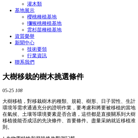
灌木類
基地展示
櫻桃種植基地
獼猴桃種植基地
雲杉苗種植基地
資質榮譽
新聞中心
技術要領
行業資訊
聯系我們
大樹移栽的樹木挑選條件
05-25
108
大樹移植，對移栽樹木的種類、規範、樹形、日子習性、生計
環境等需求通過充分的證明作業，要考慮和將要被移植的當地
在氣候、土壤等環境要素是否合適，這些都是直接關系到大樹
移植後能否成活的先決條件、首要條件。盡量采納就近移植准
則。